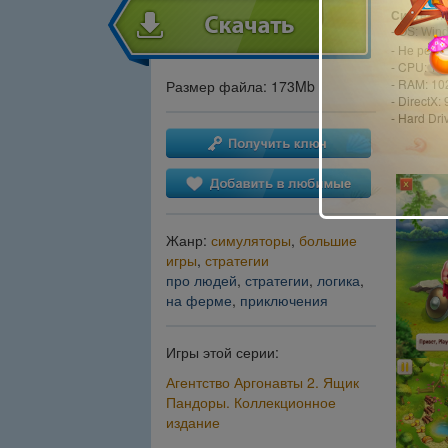
Системны
- OS: Win
- Не реко
- CPU: 1.
- RAM: 1
Размер файла: 173Mb
- DirectX: 
- Hard Dri
Жанр:
симуляторы
,
большие
игры
,
стратегии
про людей
,
стратегии
,
логика
,
на ферме
,
приключения
Игры этой серии:
Агентство Аргонавты 2. Ящик
Пандоры. Коллекционное
издание