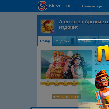
Скачать игры
Агентство Аргонавт
издание
Обзор
Рецензии
0
Отзывы
6
Прох
Офис глав
взволнова
себя и со
было сов
Из его ст
странному
коллекцио
Джеймсом
Коллекци
- Десятки
КОМПЬЮТЕРНЫЕ
- Веселы
- Разноо
- Красочн