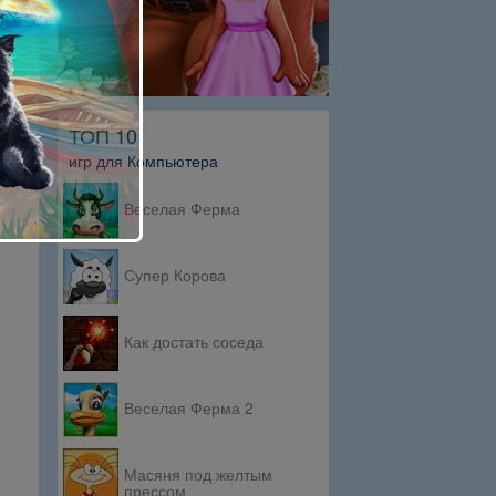
ТОП 10
игр для Компьютера
Веселая Ферма
Супер Корова
Как достать соседа
Веселая Ферма 2
Масяня под желтым
прессом