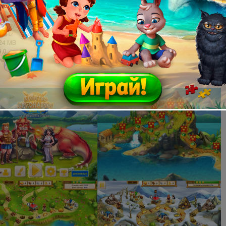
е требования:
dows XP или более поздняя версия
мендуется ввод специальных символов в имени игрока
0 GHz
024 MB
9.0
ve: 200 MB