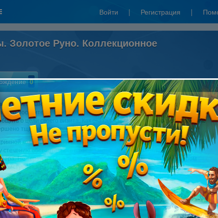
Войти
|
Регистрация
|
Пом
ы. Золотое Руно. Коллекционное
ождение
0
ы востребованного агентства "Аргонавты" взбудоражил приход сильно
нного посетителя. Мужчине понадобилось несколько минут, чтобы придти в
общить о цели своего визита. Как оказалось, сегодня ночью в его особняке
ершено тщательно спланированное ограбление.
аринной коллекции древних артефактов было похищено Золотое Руно. По
 стечению обстоятельств в тот же момент пропала и племянница
нера. Не теряя ни минуты, агентство "Аргонавты" во главе с мистером
 приступает к расследованию данного необычного происшествия.
онное издание игры включает в себя следующие материалы:
 интересных уровней
й сюжет, проработанные комиксы, яркие персонажи
бразные задания и увлекательный геймплей
ая графика и приятная музыка