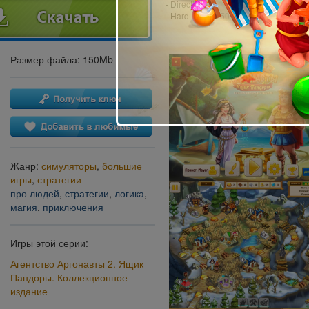
- DirectX: 9.0
- Hard Drive: 150 MB
Размер файла: 150Mb
Жанр:
симуляторы
,
большие
игры
,
стратегии
про людей
,
стратегии
,
логика
,
магия
,
приключения
Игры этой серии:
Агентство Аргонавты 2. Ящик
Пандоры. Коллекционное
издание