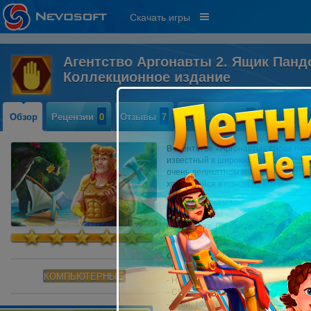
Скачать игры
Агентство Аргонавты 2. Ящик Панд
Коллекционное издание
Обзор
Рецензии
0
Отзывы
7
Прохождение
0
В агентстве «Аргонавты» снова пер
известный в широких кругах колле
очень деликатном вопросе. Дело в 
хранящийся в одном из его тайников
Над поместьем миллионера разрази
каждым часом набирает свои оборот
несчастьях. Присоединяйтесь к ком
мир от Ящика Пандоры!
Системные требования:
- OS: Windows XP
или более поздня
КОМПЬЮТЕРНЫЕ
- Не рекомендуется ввод специальн
- CPU: 1.6 GHz
- RAM: 1024 MB