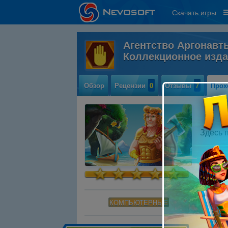
Скачать игры
Агентство Аргонавт
Коллекционное изд
Обзор
Рецензии
0
Отзывы
7
Прох
Здесь 
КОМПЬЮТЕРНЫЕ