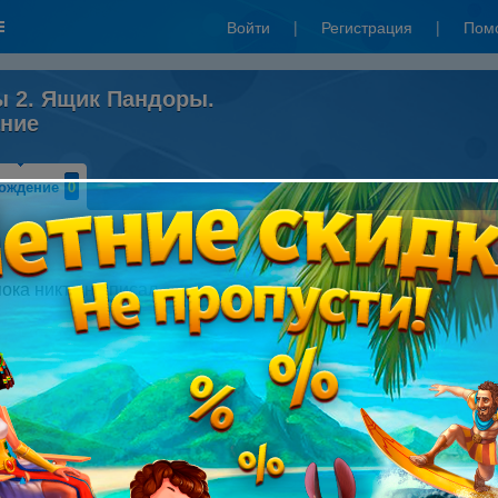
Войти
|
Регистрация
|
Пом
ы 2. Ящик Пандоры.
ание
ождение
0
Написать прохождение
пока никто не писал