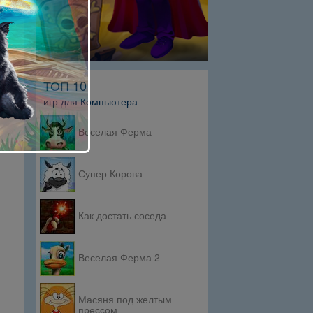
ТОП 10
игр для Компьютера
Веселая Ферма
Супер Корова
Как достать соседа
Веселая Ферма 2
Масяня под желтым
прессом