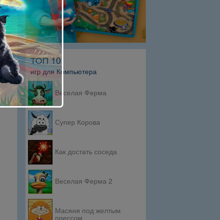
ТОП 10
игр для Компьютера
Веселая Ферма
Супер Корова
Как достать соседа
Веселая Ферма 2
Масяня под желтым
прессом