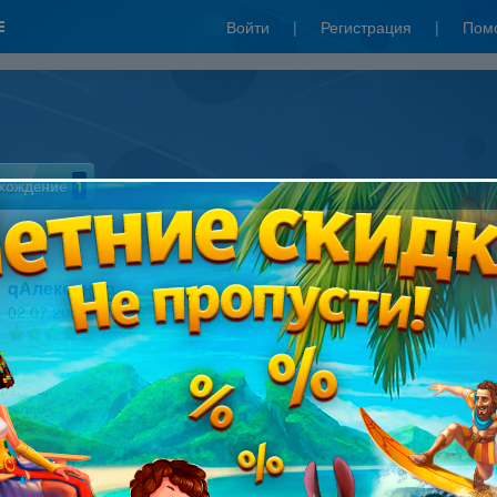
Войти
|
Регистрация
|
Пом
хождение
1
Написать рецензию
qАлександр
02.07.2011 12:12
15
красочная и немного детская игрушка в жанре "собери три в ряд".
 далее »
Прелесть
22.04.2011 12:08