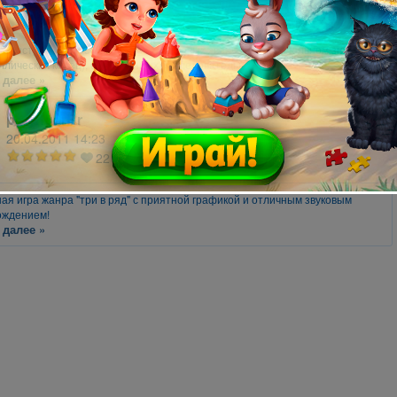
19
 конструкция, состоящая из одинаковых звеньев (в изначальном значении
лических колец), соединённых последовательно.
 далее »
polyngerRr
20.04.2011 14:23
22
ая игра жанра "три в ряд" с приятной графикой и отличным звуковым
ождением!
 далее »