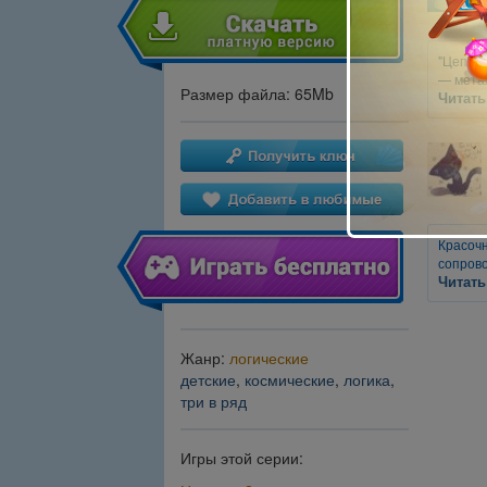
"Цепь —
— метал
Размер файла: 65Mb
Читать
Красочн
сопров
Читать
Жанр:
логические
детские
,
космические
,
логика
,
три в ряд
Игры этой серии: