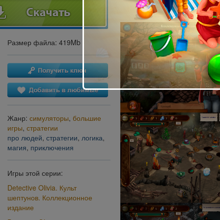
Размер файла: 419Mb
Жанр:
симуляторы
,
большие
игры
,
стратегии
про людей
,
стратегии
,
логика
,
магия
,
приключения
Игры этой серии:
Detective Olivia. Культ
шептунов. Коллекционное
издание