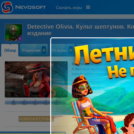
Скачать игры
Detective Olivia. Культ шептунов. 
издание
Обзор
Рецензии
0
Отзывы
0
Прохождение
0
В маленьком шахтерском городке пр
А местные жители начали повсюду 
городе обосновались адепты какого-
И хотя его члены годами оставалис
готовы подкрепить свои заявления 
ваш наставник поддался на их про
загадочном детективном приключен
Системные требования:
- OS: Windows 7 или более поздняя
- CPU: 2,2 GHz
КОМПЬЮТЕРНЫЕ
- RAM: 2048 MB
- DirectX: 10.0
- Hard Drive: 1 Gb