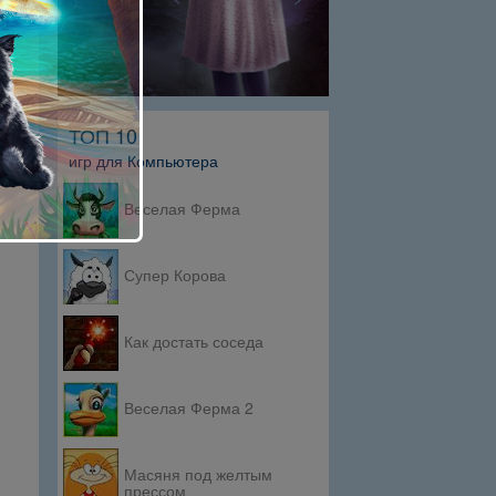
ТОП 10
игр для Компьютера
Веселая Ферма
Супер Корова
Как достать соседа
Веселая Ферма 2
Масяня под желтым
прессом