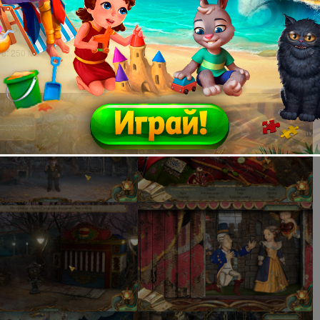
dows XP или более поздняя версия
0 GHz
2 MB
9.0
ve: 250 Mb