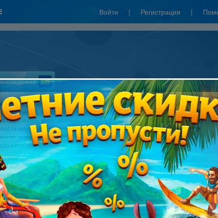
Войти
|
Регистрация
|
Пом
рохождение
325
аловать в старый парк аттракционов! Он полон опасных ловушек и
х развлечений. Он хранит в себе страшную тайну… Местный злобный карлик
ет свою жизнь, коллекционируя души забредших подростков… Только вы
пасти мир от его присутствия, разгадав все загадки! Для этого придется
ногое: искать полезные вещи в старых механизмах, на каруселях и в
для контрабанды.
 замки с подвохом и обыгрывать шулеров в наперстки. Стрелять из
ой пушки и лететь на луну. Пути назад не будет, когда обнаружатся
ые кровью договоры карлика с жертвами… Тем более, что один из них
на Вашего брата Джимми, а другой – лично на Вас! 3D графика, «живые»
нные локации, по-настоящему красивые саундтреки – все это делает
уникальной игрой в жанре «квест», которую нельзя пропустить!
е требования: