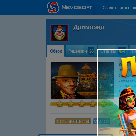
Скачать игры
Дримлэнд
Обзор
Рецензии
28
Отзывы
464
П
Добро пож
недетски
скрашива
сможете с
сделать м
тайниках 
Открывать
корабельн
подписанн
оформлен 
анимирова
КОМПЬЮТЕРНЫЕ
MAC OS
Дримлэнд 
Системны