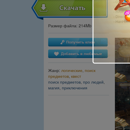
- OS: Win
- CPU: 1.
- RAM: 51
- DirectX: 
- Hard Dri
Размер файла: 214Mb
Жанр:
логические
,
поиск
предметов
,
квест
поиск предметов
,
про людей
,
магия
,
приключения