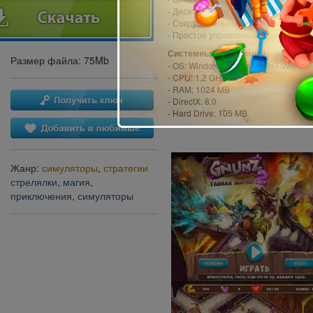
- Десятки смертоносных ловушек!
- Сокрушительные заклинания
- Простое управление и понятное о
Системные требования:
Размер файла: 75Mb
- OS: Windows XP/Vista/Win7/Win8/W
- CPU: 1,2 GHz
- RAM: 1024 MB
- DirectX: 8.0
- Hard Drive: 105 MB
Жанр:
симуляторы
,
стратегии
стрелялки
,
магия
,
приключения
,
симуляторы