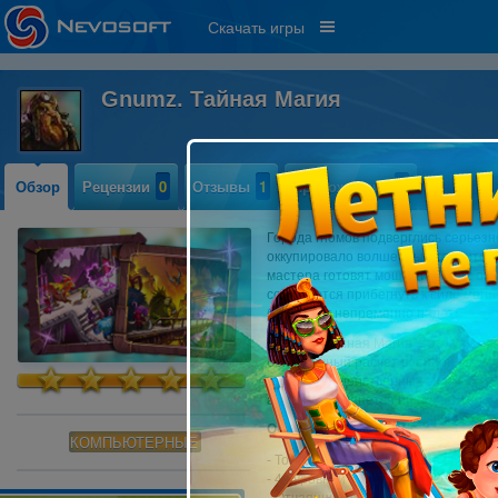
Скачать игры
Gnumz. Тайная Магия
Обзор
Рецензии
0
Отзывы
1
Прохождение
0
Города гномов подверглись серьез
оккупировало волшебные территори
мастера готовят мощный отпор: он
собираются прибегнуть к силе маги
бой и враг непременно падет!
" Gnumz. Тайная Магия" - это увлек
боя и точный расчет военной такти
магию чародейственных сил, копите
армии не останется ни единого шан
Особенности игры:
КОМПЬЮТЕРНЫЕ
- Точный расчёт или грубая сила — 
- 40 уровней с потрясающей график
- Отчаянные враги!