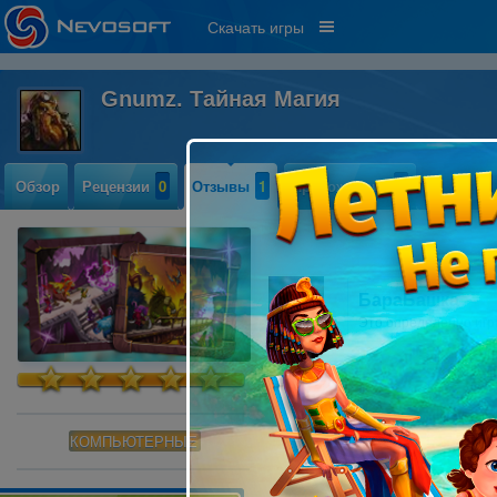
Скачать игры
Gnumz. Тайная Магия
Обзор
Рецензии
0
Отзывы
1
Прохождение
0
БараБашка
Это определенно игр
КОМПЬЮТЕРНЫЕ