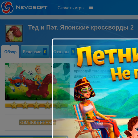
Скачать игры
Тед и Пэт. Японские кроссворды 2
Обзор
Рецензии
0
Отзывы
9
Прохождение
0
Наскучили бесконечные серые будн
природой того времени? Тогда это 
давние друзья ученый Тед и его ум
эпоху Мезозоя.
Каждый уровень - это загадка, кото
Расшифруйте скрытое послание и н
игру более комфортной, мы подгото
и для опытных поклонников японски
Особенности игры:
- 120 японских пазлов в тематике п
КОМПЬЮТЕРНЫЕ
- Более 10 часов игры под тематиче
- Оформление в ярком и красочном 
- Легкое и понятное обучение!