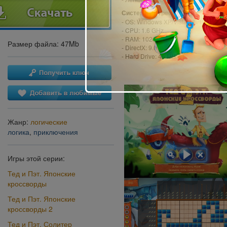
Системные требования:
- OS: Windows XP/Vista/7/8/10
- CPU: 1.6 GHz
- RAM: 1024 MB
Размер файла: 47Mb
- DirectX: 9.0
- Hard Drive: 45 MB
Жанр:
логические
логика
,
приключения
Игры этой серии:
Тед и Пэт. Японские
кроссворды
Тед и Пэт. Японские
кроссворды 2
Тед и Пэт. Солитер