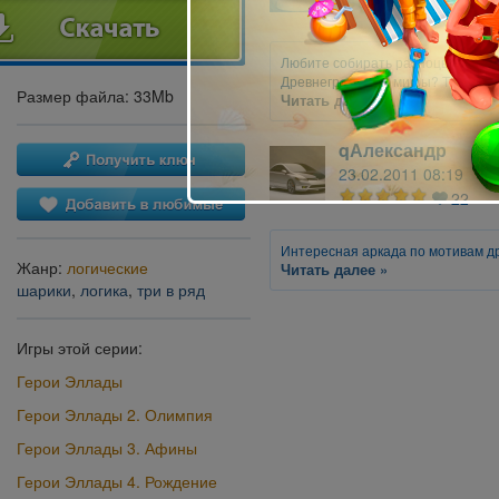
30
Любите собирать разноцветные ц
Древнегреческие мифы? Тогда это
Размер файла: 33Mb
Читать далее »
qАлександр
23.02.2011 08:19
22
Интересная аркада по мотивам д
Жанр:
логические
Читать далее »
шарики
,
логика
,
три в ряд
Игры этой серии:
Герои Эллады
Герои Эллады 2. Олимпия
Герои Эллады 3. Афины
Герои Эллады 4. Рождение