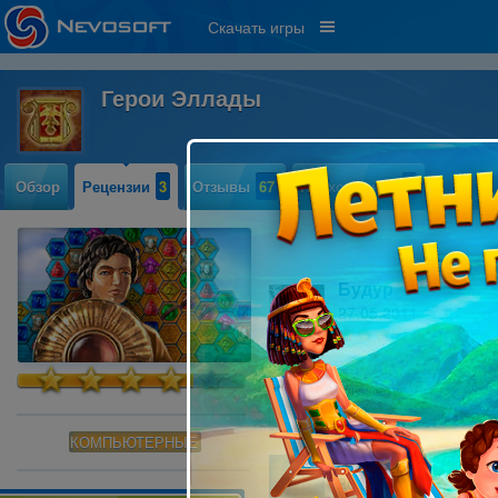
Скачать игры
Герои Эллады
Обзор
Рецензии
3
Отзывы
67
Прохождение
1
Будур
27.05.2011 17:07
68
"Засады" случаются в жизни не т
Читать далее »
КОМПЬЮТЕРНЫЕ
Евгений Холин
26.03.2011 09:50