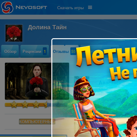
Скачать игры
Долина Тайн
Обзор
Рецензии
1
Отзывы
55
Прохождение
28
Анастасия
Сколько времени прош
теперь надо оживить 
захватывает с первой
КОМПЬЮТЕРНЫЕ
Екатерина Мед
не страшная игра сов
смотрю один поиск я 