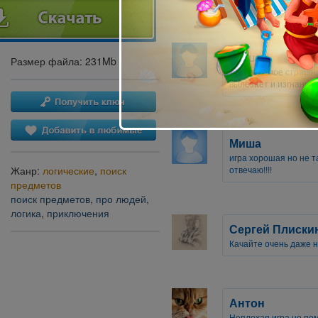
Миша
Размер файла: 231Mb
в
Жуть
самое страшно
вылезает и изгнание 
Миша
игра хорошая но не т
отвечаю!!!!
Жанр:
логические
,
поиск
предметов
поиск предметов
,
про людей
,
логика
,
приключения
Сергей Плиски
Качайте очень даже н
Антон
Неплохая игра,но по