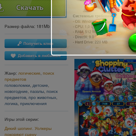
Системные требования:
- OS: Windows XP или более поздня
Размер файла: 181Mb
- CPU: 1,0 GHz
- RAM: 512 MB
- DirectX: 9.0
- Hard Drive: 220 MB
Жанр:
логические
,
поиск
предметов
головоломки
,
детские
,
новогодние
,
паззлы
,
поиск
предметов
,
про животных
,
логика
,
приключения
Игры этой серии:
Дикий шопинг. Уолкеры
покоряют сцену