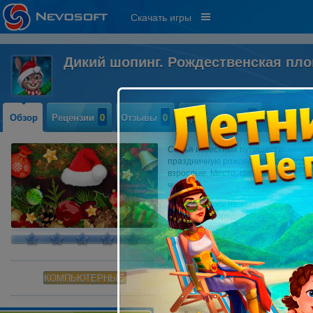
Скачать игры
Дикий шопинг. Рождественская пл
Обзор
Рецензии
0
Отзывы
0
Прохождение
0
Семья известных путешественников 
праздничную рождественскую площад
взрослые. Место, где они смогут по
чудеса.
Это оказалось не так просто, как д
уборке беспорядка на полках магаз
Станьте одним из эльфов Санты, ч
особенным!
Ключевые особенности игры:
Праздничная рождественска
КОМПЬЮТЕРНЫЕ
140 основных головоломок и
Любимые персонажи и забав
Красочная графика и сложны