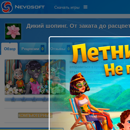
Скачать игры
Дикий шопинг. От заката до расцве
Обзор
Рецензии
0
Отзывы
0
Прохождение
0
На этот раз Тётя Овечка решила на
отправиться в путешествие по миру
отъездом она поручила Ленивцу-Уок
К сожалению, Ленивец заблудился в
полностью испорчены! Теперь Уокер
растения и цветы до возвращения Т
Ключевые особенности игры:
Отточите свои навыки, разга
200 НОВЫХ предметов для и
Забавные диалоги с любимы
КОМПЬЮТЕРНЫЕ