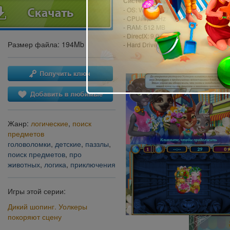
Системные требования:
- OS: Windows 7 или более поздняя
- CPU: 1,0 GHz
- RAM: 512 MB
- DirectX: 9.0
Размер файла: 194Mb
- Hard Drive: 210 MB
Жанр:
логические
,
поиск
предметов
головоломки
,
детские
,
паззлы
,
поиск предметов
,
про
животных
,
логика
,
приключения
Игры этой серии:
Дикий шопинг. Уолкеры
покоряют сцену