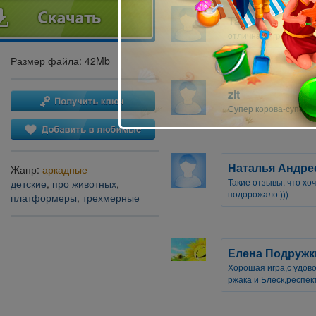
Tatiana
отличная игра!!! всем
Размер файла: 42Mb
zit
Супер корова-супер иг
Наталья Андре
Жанр:
аркадные
Такие отзывы, что хо
детские
,
про животных
,
подорожало )))
платформеры
,
трехмерные
Елена Подружк
Хорошая игра,с удово
ржака и
Блеск
,респек