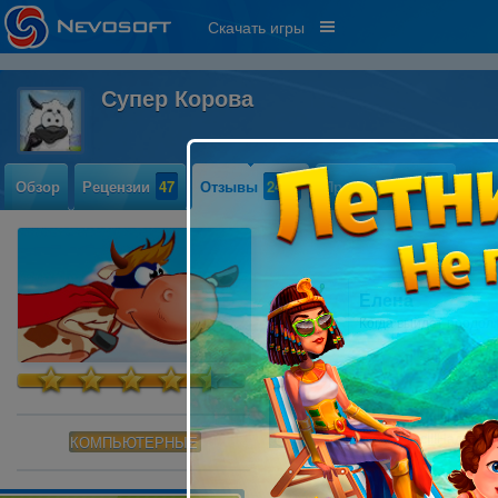
Скачать игры
Супер Корова
Обзор
Рецензии
47
Отзывы
2418
Прохождение
69
Елена
Когда выйдет продолж
Sherlock Holme
Игра класс!!!Надеюсь
КОМПЬЮТЕРНЫЕ