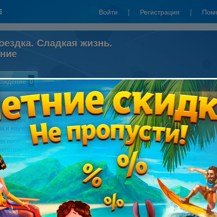
Войти
|
Регистрация
|
Пом
оездка. Сладкая жизнь.
ание
ождение
0
эмми и Мэтью складывается удачно - их планы реализовались, мечты
 даже в отпуске друзья не сидят на месте. Они задумали отправиться в
ешествие по всему миру, чтобы постичь все тонкости кондитерского
а и научиться готовить лучшие десерты.
ах посещение самых знаменитых кондитерских мира, а также новые задачи
риготовьтесь к массе новых впечатлений во время гастрономического тура,
ные герои надеются на вашу помощь. Выясните все секреты выпечки и
есь продолжением популярной серии игр в полной мере!
 особенности игры:
сладости - Торты, пахлава, шоколадные батончики, мармелад и многое
лодых рестораторов, которые всегда будут с вами в ваших приключениях
анный сюжет, красочные комиксы и персонажи