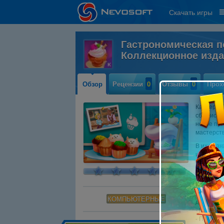
Скачать игры
Гастрономическая п
Коллекционное изд
Обзор
Рецензии
0
Отзывы
0
Прох
Карьера Т
сбылись и
новое пут
мастерств
В их план
и цели. П
ведь глав
насладит
Ключевые
- Лучшие 
КОМПЬЮТЕРНЫЕ
другое
- Пара мо
- Продум