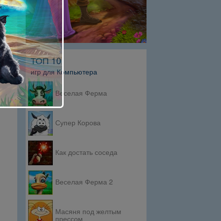
ТОП 10
игр для Компьютера
Веселая Ферма
Супер Корова
Как достать соседа
Веселая Ферма 2
Масяня под желтым
прессом