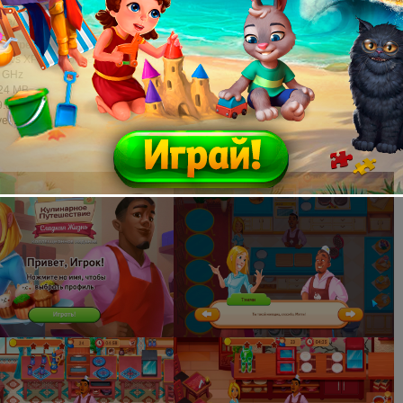
ельный геймплей, возможность почувствовать себя хозяином на кухне
еселых и очень голодных клиентов!
е требования:
ndows
XP
или более поздняя версия
6 GHz
024 MB
9.0
ve: 1.25 Gb