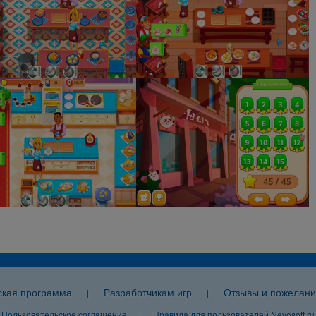
ская программа
Разработчикам игр
Отзывы и пожелани
|
|
Пользовательское соглашение
|
Правила для пользователей Nevosoft.ru