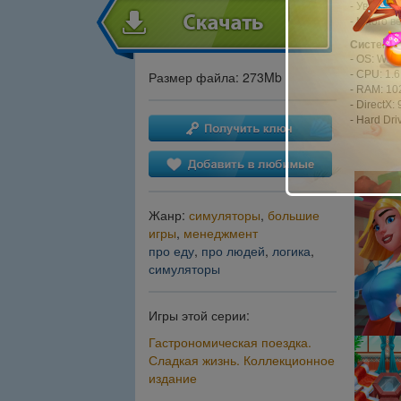
- Увлекат
- Много в
Системны
- OS: Wi
- CPU: 1.
Размер файла: 273Mb
- RAM: 1
- DirectX: 
- Hard Dri
Жанр:
симуляторы
,
большие
игры
,
менеджмент
про еду
,
про людей
,
логика
,
симуляторы
Игры этой серии:
Гастрономическая поездка.
Сладкая жизнь. Коллекционное
издание