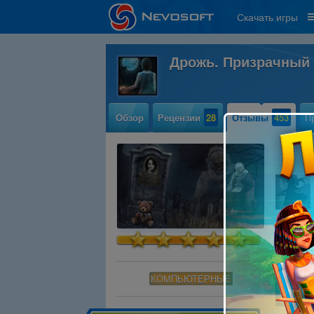
Скачать игры
Дрожь. Призрачный
Обзор
Рецензии
28
Отзывы
453
П
КОМПЬЮТЕРНЫЕ