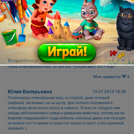
Мне нравится
0
Wolf Like_RG
21.08.2013 11:52
Да уж, игра впечатляет! В конце, когда из плюшевого мишки выходил
призрак было страшно.
Мне нравится
1
Волшебница
14.07.2013 18:34
Очень атмосферная игра, не зря она "Лучший квест 2011 года".
Мне нравится
3
Юлия Валерьевна
13.07.2013 18:36
Потрясающе атмосферная игра, со строгой, даже готичной
графикой. Затягивает не на шутку. Для полного погружения в
атмосферу желательно играть в темноте. Только не забудьте чем-
нибудь нейтрализовать семью и домашних животных, потому как не
вовремя подкравшийся сзади ребенок, хлопанье двери или лезущее
на колени что-то мягкое и пушистое запросто могут стать причиной
заикания :)