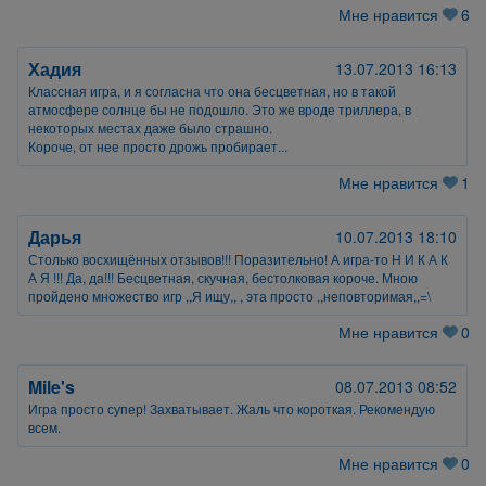
Мне нравится
6
Хадия
13.07.2013 16:13
Классная игра, и я согласна что она бесцветная, но в такой
атмосфере солнце бы не подошло. Это же вроде триллера, в
некоторых местах даже было страшно.
Короче, от нее просто дрожь пробирает...
Мне нравится
1
Дарья
10.07.2013 18:10
Столько восхищённых отзывов!!! Поразительно! А игра-то Н И К А К
А Я !!! Да, да!!! Бесцветная, скучная, бестолковая короче. Мною
пройдено множество игр ,,Я ищу,, , эта просто ,,неповторимая,,=\
Мне нравится
0
Mile's
08.07.2013 08:52
Игра просто супер! Захватывает. Жаль что короткая. Рекомендую
всем.
Мне нравится
0