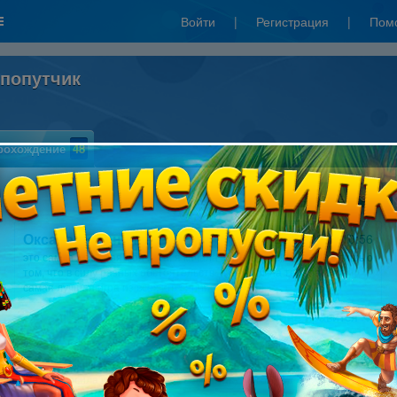
Войти
|
Регистрация
|
Пом
 попутчик
рохождение
48
Написать отзыв
Оксана Валентин
26.02.2014 10:56
это самая любимая моя игра. я качала ее три раза!! и жалела лишь о
том, что в силу разных обстоятельств, я ее с компа теряла. Это
самая лучшая игра из всех игр серии Дрожь!!!
Мне нравится
2
Edgarda
03.09.2013 08:19
Все забросила и заигралась)))) даже супруг и тот подсел, хотя такие
игры он не любит))))