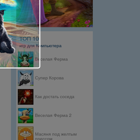
ТОП 10
игр для Компьютера
Веселая Ферма
Супер Корова
Как достать соседа
Веселая Ферма 2
Масяня под желтым
прессом