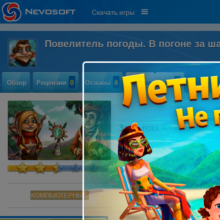
Скачать игры
Повелитель погоды. В погоне за 
Обзор
Рецензии
0
Отзывы
8
Прохождение
0
Здесь пока никто не писал
КОМПЬЮТЕРНЫЕ