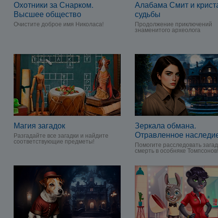
Охотники за Снарком.
Алабама Смит и крис
Высшее общество
судьбы
Очистите доброе имя Николаса!
Продолжение приключений
знаменитого археолога
Магия загадок
Зеркала обмана.
Отравленное наследи
Разгадайте все загадки и найдите
соответствующие предметы!
Помогите расследовать зага
смерть в особняке Томпсонов