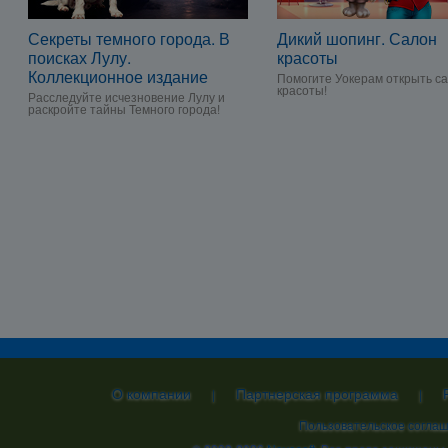
Секреты темного города. В
Дикий шопинг. Салон
поисках Лулу.
красоты
Коллекционное издание
Помогите Уокерам открыть с
красоты!
Расследуйте исчезновение Лулу и
раскройте тайны Темного города!
О компании
Партнерская программа
|
|
Пользовательское согла