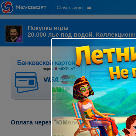
Скачать игры
Покупка игры
20.000 лье под водой. Коллекцион
Оплата через "ЮMoney" ("ЯндексДеньги"