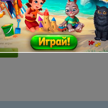
й email без
от адрес
сии игры