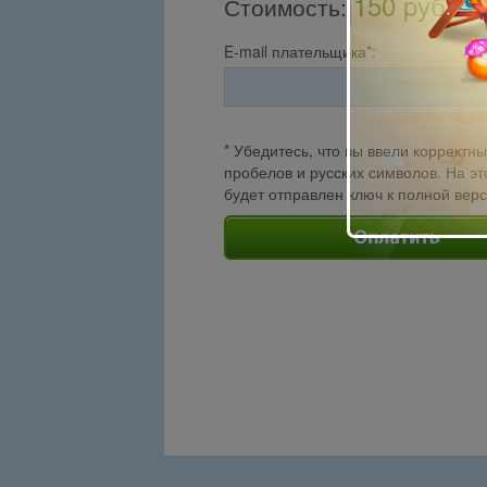
150 pуб.
Стоимость
:
E-mail плательщика*:
* Убедитесь, что вы ввели корректны
пробелов и русских символов. На эт
будет отправлен ключ к полной вер