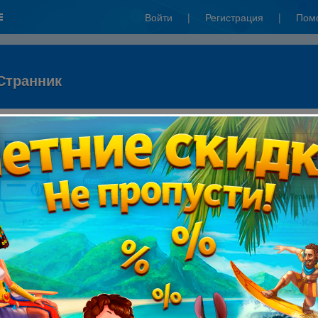
Войти
|
Регистрация
|
Пом
Странник
к":