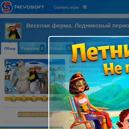
Скачать игры
Веселая ферма. Ледниковый пери
Обзор
Рецензии
8
Отзывы
76
Прохождение
6
Продолжение игры "Веселая ферма 
едет в зону рискованного земледели
ледяных торосов, она будет вести с
Вместе с неунывающей американкой
Будете шить маскарадные костюмы 
с фермой Скарлетт живет Дед Моро
фабрика прекратила работу - еще н
праздник!
Вас ждут невероятные приключения
КОМПЬЮТЕРНЫЕ
сюжет и множество веселых шуток. С
новогодней истории, а заодно - ис
Крайнего Севера. Это - задача для