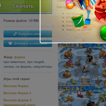
сомнения, скорее в путь!
Системные требования:
OS: Windows XP или более п
CPU: 1,5 GHz
Размер файла: 101Mb
RAM: 512 MB
DirectX: 9.0
Hard Drive: 200 MB
Жанр:
ферма
про животных
,
про людей
,
логика
,
на ферме
,
симуляторы
Игры этой серии:
Веселая Ферма
Веселая Ферма 2
Веселая ферма 3.
Американский пирог