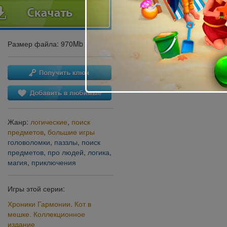
Размер файла: 970Mb
Жанр:
логические
,
поиск
предметов
,
большие игры
головоломки
,
паззлы
,
поиск
предметов
,
про людей
,
логика
,
магия
,
приключения
Игры этой серии:
Хроники Гармонии. Кот в
мешке. Коллекционное
издание