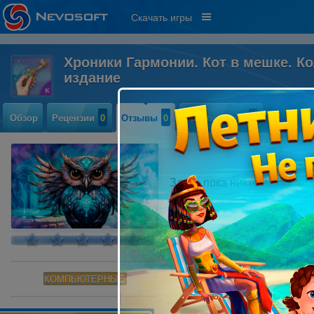
Скачать игры
Хроники Гармонии. Кот в мешке. К
издание
Обзор
Рецензии
0
Отзывы
0
Прохождение
0
Здесь пока никто не писал
КОМПЬЮТЕРНЫЕ