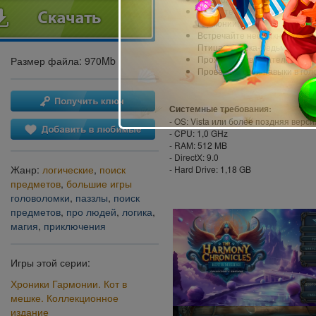
Решайте головоломки и разр
Гармонии!
Встречайте необыкновенных 
Птица и Кошка-Ведьма!
Проживите увлекательный, 
Размер файла: 970Mb
Проверьте свои навыки в го
Системные требования:
- OS: Vista или более поздняя верси
- CPU: 1,0 GHz
- RAM: 512 MB
- DirectX: 9.0
Жанр:
логические
,
поиск
- Hard Drive: 1,18 GB
предметов
,
большие игры
головоломки
,
паззлы
,
поиск
предметов
,
про людей
,
логика
,
магия
,
приключения
Игры этой серии:
Хроники Гармонии. Кот в
мешке. Коллекционное
издание