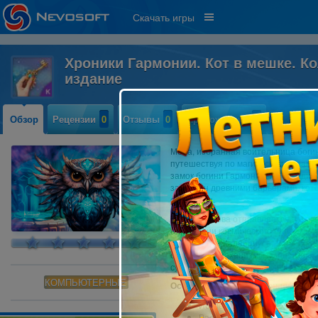
Скачать игры
Хроники Гармонии. Кот в мешке. К
издание
Обзор
Рецензии
0
Отзывы
0
Прохождение
0
Мона, избранная воительница боги
путешествуя по магическим мирам.
замок богини Гармонии, но невидим
защищён древними барьерами, кото
опасности.
Девушка снова отправляется в мист
нарушении космического баланса. 
профессора Кадабриуса, Доброй Кн
сломанные механизмы существован
сущности Гармонии.
КОМПЬЮТЕРНЫЕ
Особенности коллекционного изда
Исследуйте разнообразные 
Раскройте силу, угрожающую