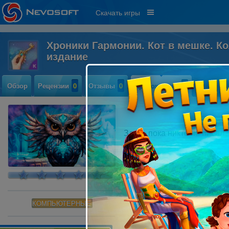
Скачать игры
Хроники Гармонии. Кот в мешке. К
издание
Обзор
Рецензии
0
Отзывы
0
Прохождение
0
Здесь пока никто не писал
КОМПЬЮТЕРНЫЕ