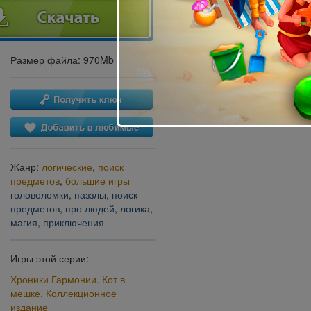
Размер файла: 970Mb
Жанр:
логические
,
поиск
предметов
,
большие игры
головоломки
,
паззлы
,
поиск
предметов
,
про людей
,
логика
,
магия
,
приключения
Игры этой серии:
Хроники Гармонии. Кот в
мешке. Коллекционное
издание