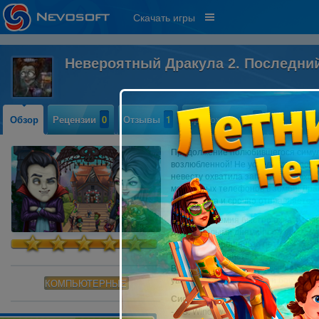
Скачать игры
Невероятный Дракула 2. Последни
Обзор
Рецензии
0
Отзывы
1
Прохождение
0
Продолжение полюбившегося симул
возлюбленной! Не успели молодоже
невесту охватила загадочная лихо
мобильных телефонов в зомби! Дра
беспорядка и срочно отправляется в
Зомби-эпидемия быстро охватила вс
дела и целыми днями проводят у эк
придется хорошенько потрудится, ч
порядок в хозяйствах и производств
Вам обязательно понравятся искро
увлекательные задания и бонусы!
КОМПЬЮТЕРНЫЕ
Системные требования:
- OS: Windows XP/Vista/Win7/8