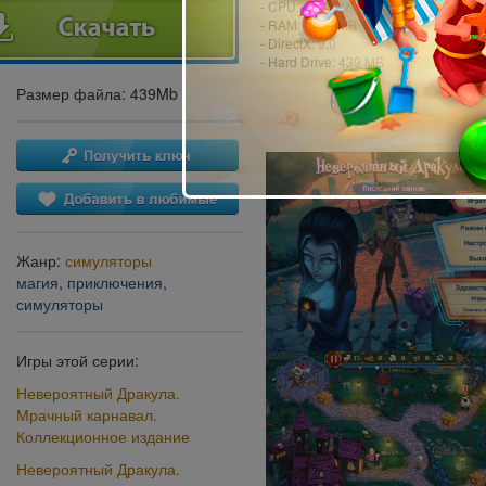
- CPU: 1.2 GHz
- RAM: 1024 MB
- DirectX: 9.0
- Hard Drive: 439 MB
Размер файла: 439Mb
Жанр:
симуляторы
магия
,
приключения
,
симуляторы
Игры этой серии:
Невероятный Дракула.
Мрачный карнавал.
Коллекционное издание
Невероятный Дракула.