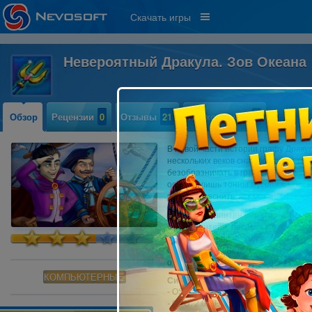
Скачать игры
Невероятный Дракула. Зов Океана
Обзор
Рецензии
0
Отзывы
21
Прохождение
0
В новой части истории графу Дракул
нескольких веков сна проснулся та
безобразничать в графство Дракулы
оставив лишь тонны мусора с морск
гостя и выяснить, как можно останов
Отважный капитан пиратов, милейш
Франкенштейн, пес Влад, верный Руф
конечно же, новая часть приключен
Скорее в путь! Ведь только Дракула
отправить разъяренного бога домой
КОМПЬЮТЕРНЫЕ
Системные требования:
- OS:
Windows 7
или более поздняя 
- CPU: 2.0 GHz