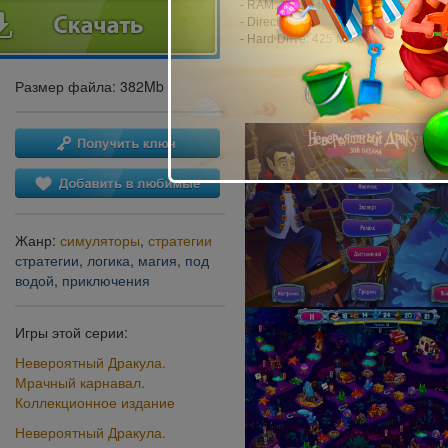
- RAM: 2048 MB
- DirectX: 11.0
- Hard Drive: 425 MB
Размер файла: 382Mb
Жанр:
симуляторы
,
стратегии
стратегии
,
логика
,
магия
,
под
водой
,
приключения
Игры этой серии:
Невероятный Дракула.
Мрачный карнавал.
Коллекционное издание
Невероятный Дракула.