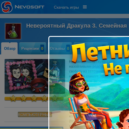
Скачать игры
Невероятный Дракула 3. Семейная
Обзор
Рецензии
0
Отзывы
0
Прохождение
0
Незваный гость - хуже татарина! Г
назойливыми родственниками, исп
свободу из заточения. Пора бы чест
никуда не спешит. Чтобы вернуть св
отправляется вершить великие дел
Вместе с отважным слугой-зомби Др
разгребая следы разрушений, и при
друзьям в этом нелегком деле, вам 
ресурсы, отремонтировать фабрики 
Еще больше искрометного юмора, 
КОМПЬЮТЕРНЫЕ
колоритных персонажей вы найдете 
2016 года. Помогите Дракуле избав
страшным монстром!