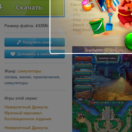
Системные требования:
- OS: Windows XP/Windows Vista/Win
- CPU: 1.2 GHz
- RAM: 1024 MB
- DirectX: 9.0
Размер файла: 433Mb
- Hard Drive: 432 MB
Жанр:
симуляторы
логика
,
магия
,
приключения
,
симуляторы
Игры этой серии:
Невероятный Дракула.
Мрачный карнавал.
Коллекционное издание
Невероятный Дракула.