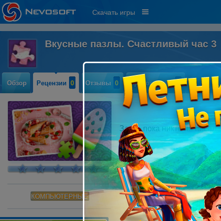
Скачать игры
Вкусные пазлы. Счастливый час 3
Обзор
Рецензии
0
Отзывы
0
Прохождение
0
Здесь пока никто не писал
КОМПЬЮТЕРНЫЕ