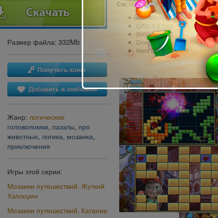
Системные требования:
OS: Windows XP или более п
CPU: 1.0 GHz
RAM: 512 MB
Размер файла: 332Mb
DirectX: 9.0
Hard Drive: 450 MB
Жанр:
логические
головоломки
,
паззлы
,
про
животных
,
логика
,
мозаика
,
приключения
Игры этой серии:
Мозаики путешествий. Жуткий
Хэллоуин
Мозаики путешествий. Катание