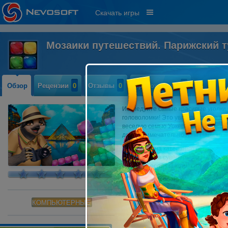
Скачать игры
Мозаики путешествий. Парижский 
Обзор
Рецензии
0
Отзывы
0
Прохождение
0
Исследуйте самые красивые уголки
головоломки! Это увлекательное м
веселую семью Уокеров, путешеств
достопримечательностям Парижа.
Отвечайте на каверзные вопросы в
невероятные сувениры во время пу
идеален, если вы хотите одновреме
Ключевые особенности игры:
140 красочных мозаичных го
Болькая компания веселых 
КОМПЬЮТЕРНЫЕ
20 бонусных уровней с пари
Используйте логику, чтобы р