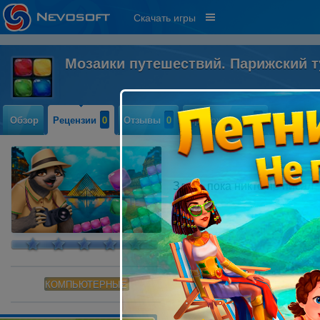
Скачать игры
Мозаики путешествий. Парижский 
Обзор
Рецензии
0
Отзывы
0
Прохождение
0
Здесь пока никто не писал
КОМПЬЮТЕРНЫЕ