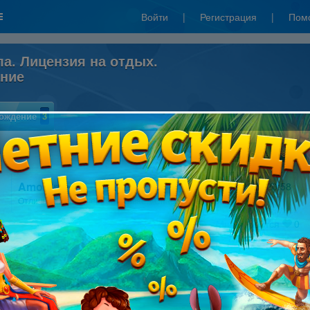
Войти
|
Регистрация
|
Пом
а. Лицензия на отдых.
ание
ождение
3
Написать отзыв
Amoranta
14.09.2025 20:58
Отличная игра! Очень затягивает. Спасибо разработчикам!
Мне нравится
0