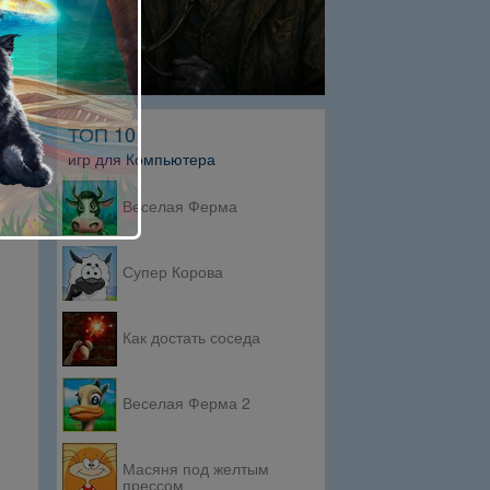
ТОП 10
игр для Компьютера
Веселая Ферма
Супер Корова
Как достать соседа
Веселая Ферма 2
Масяня под желтым
прессом