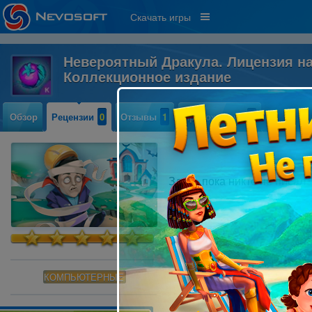
Скачать игры
Невероятный Дракула. Лицензия на
Коллекционное издание
Обзор
Рецензии
0
Отзывы
1
Прохождение
3
Здесь пока никто не писал
КОМПЬЮТЕРНЫЕ