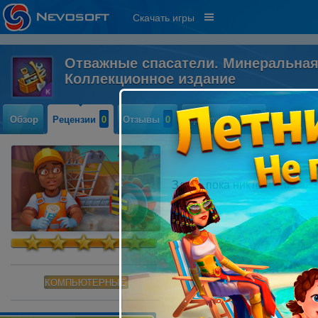
Скачать игры
Отважные спасатели. Минеральная
Коллекционное издание
Обзор
Рецензии
0
Отзывы
0
Прохождение
0
Здесь пока никто не писал
КОМПЬЮТЕРНЫЕ