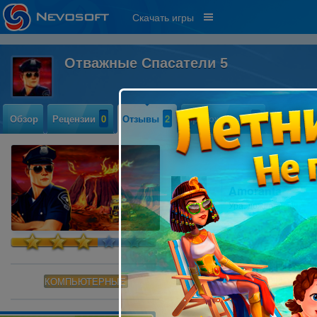
Скачать игры
Отважные Спасатели 5
Обзор
Рецензии
0
Отзывы
2
Прохождение
9
Amoranta
Ура, дождались!!!
Джонни Браво
Крутая серия, качайт
КОМПЬЮТЕРНЫЕ